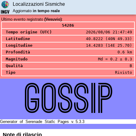
Localizzazioni Sismiche
Aggiornato
in tempo reale
Ultimo evento registrato
(Vesuvio)
:
54286
Tempo origine (UTC)
2026/08/06 21:47:49
Latitudine
40.8222 (40N 49.33)
Longitudine
14.4283 (14E 25.70)
Profondità
0.6 km
Magnitudo
Md = 0.2 ± 0.3
Qualità
B
Tipo
Rivisto
GOSSIP
Generator
of
Serenade
StatIc
Pages
v. 5.3.3
Note di rilascio