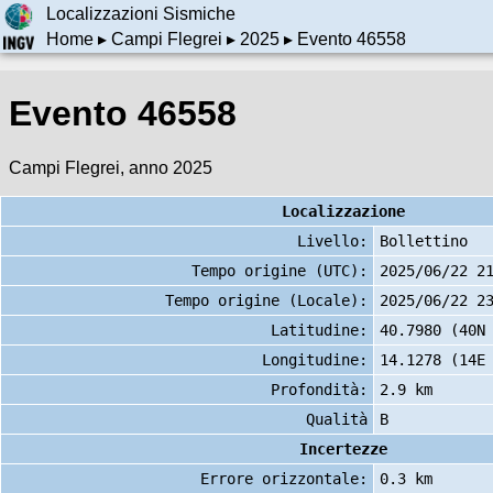
Localizzazioni Sismiche
Home
▸
Campi Flegrei
▸
2025
▸ Evento 46558
Evento 46558
Campi Flegrei, anno 2025
Localizzazione
Livello:
Bollettino
Tempo origine (UTC):
2025/06/22 2
Tempo origine (Locale):
2025/06/22 2
Latitudine:
40.7980 (40N
Longitudine:
14.1278 (14E
Profondità:
2.9 km
Qualità
B
Incertezze
Errore orizzontale:
0.3 km