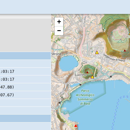
+
−
1:03:17
3:03:17
 47.88)
 07.67)