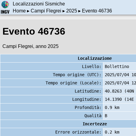
Localizzazioni Sismiche
Home
▸
Campi Flegrei
▸
2025
▸ Evento 46736
Evento 46736
Campi Flegrei, anno 2025
Localizzazione
Livello:
Bollettino
Tempo origine (UTC):
2025/07/04 1
Tempo origine (Locale):
2025/07/04 1
Latitudine:
40.8263 (40N
Longitudine:
14.1390 (14E
Profondità:
0.9 km
Qualità
B
Incertezze
Errore orizzontale:
0.2 km