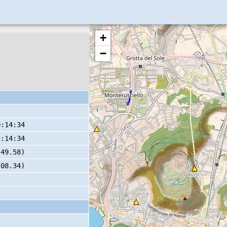
+
−
0:14:34
2:14:34
 49.58)
 08.34)