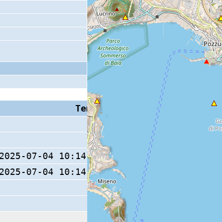
Tempo S (W/M/O)
Coda
2025-07-04 10:14:36.1 (0/ / )
9 s
2025-07-04 10:14:35.8 (0/ / )