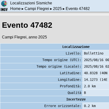
Localizzazioni Sismiche
Home
▸
Campi Flegrei
▸
2025
▸ Evento 47482
Evento 47482
Campi Flegrei, anno 2025
Localizzazione
Livello:
Bollettino
Tempo origine (UTC):
2025/08/16 0
Tempo origine (Locale):
2025/08/16 0
Latitudine:
40.8328 (40N
Longitudine:
14.1273 (14E
Profondità:
2.0 km
Qualità
B
Incertezze
Errore orizzontale:
0.2 km