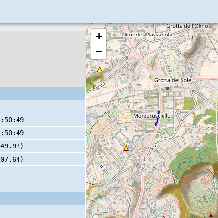
+
−
0:50:49
2:50:49
 49.97)
 07.64)