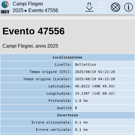
Campi Flegrei
2025
▸ Evento 47556
Evento 47556
Campi Flegrei, anno 2025
Localizzazione
Livello:
Bollettino
Tempo origine (UTC):
2025/08/19 02:22:20
Tempo origine (Locale):
2025/08/19 04:22:20
Latitudine:
40.8222 (40N 49.33)
Longitudine:
14.1387 (14E 08.32)
Profondità:
2.0 km
Qualità
B
Incertezze
Errore orizzontale:
0.1 km
Errore verticale:
0.1 km