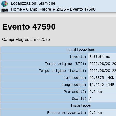
Localizzazioni Sismiche
Home
▸
Campi Flegrei
▸
2025
▸ Evento 47590
Evento 47590
Campi Flegrei, anno 2025
Localizzazione
Livello:
Bollettino
Tempo origine (UTC):
2025/08/20 2
Tempo origine (Locale):
2025/08/20 2
Latitudine:
40.8375 (40N
Longitudine:
14.1242 (14E
Profondità:
2.5 km
Qualità
A
Incertezze
Errore orizzontale:
0.2 km