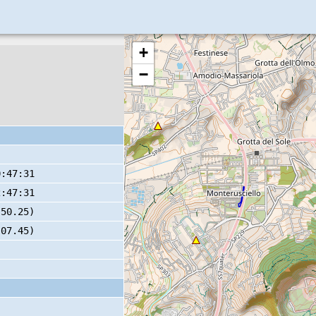
+
−
0:47:31
2:47:31
 50.25)
 07.45)