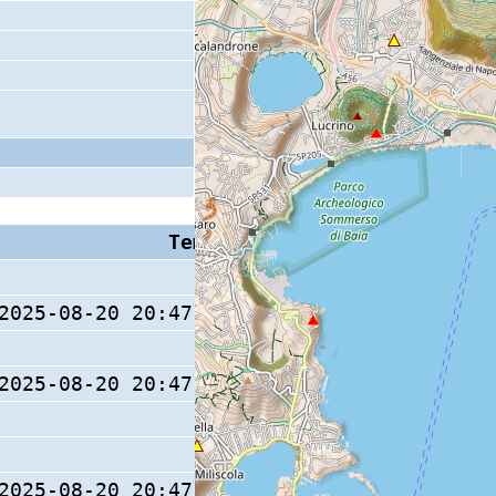
Tempo S (W/M/O)
Coda
2025-08-20 20:47:34.2 (0/ / )
20 s
2025-08-20 20:47:34.1 (0/ / )
2025-08-20 20:47:34.4 (0/ / )