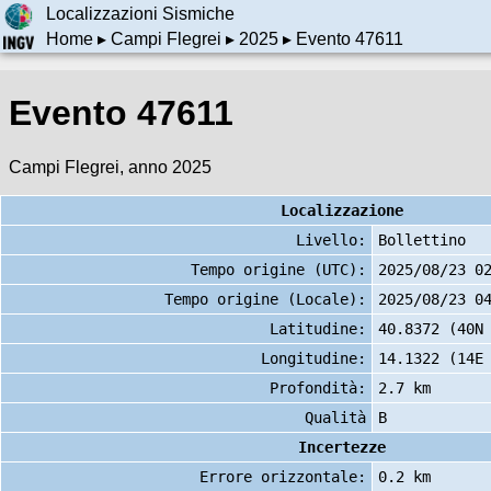
Localizzazioni Sismiche
Home
▸
Campi Flegrei
▸
2025
▸ Evento 47611
Evento 47611
Campi Flegrei, anno 2025
Localizzazione
Livello:
Bollettino
Tempo origine (UTC):
2025/08/23 0
Tempo origine (Locale):
2025/08/23 0
Latitudine:
40.8372 (40N
Longitudine:
14.1322 (14E
Profondità:
2.7 km
Qualità
B
Incertezze
Errore orizzontale:
0.2 km