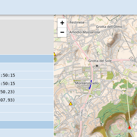
+
−
2:50:15
4:50:15
 50.23)
 07.93)