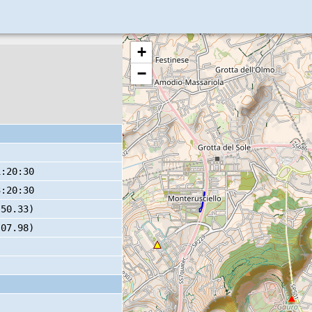
+
−
1:20:30
3:20:30
 50.33)
 07.98)