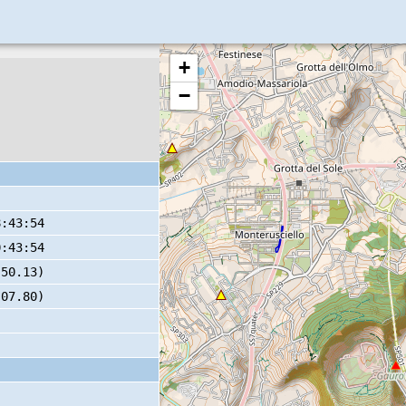
+
−
8:43:54
0:43:54
 50.13)
 07.80)