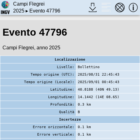
Campi Flegrei
2025
▸ Evento 47796
Evento 47796
Campi Flegrei, anno 2025
Localizzazione
Livello:
Bollettino
Tempo origine (UTC):
2025/08/31 22:45:43
Tempo origine (Locale):
2025/09/01 00:45:43
Latitudine:
40.8188 (40N 49.13)
Longitudine:
14.1442 (14E 08.65)
Profondità:
0.3 km
Qualità
B
Incertezze
Errore orizzontale:
0.1 km
Errore verticale:
0.1 km