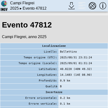
Campi Flegrei
2025
▸ Evento 47812
Evento 47812
Campi Flegrei, anno 2025
Localizzazione
Livello:
Bollettino
Tempo origine (UTC):
2025/08/31 23:31:24
Tempo origine (Locale):
2025/09/01 01:31:24
Latitudine:
40.8220 (40N 49.32)
Longitudine:
14.1483 (14E 08.90)
Profondità:
0.9 km
Qualità
B
Incertezze
Errore orizzontale:
0.2 km
Errore verticale:
0.1 km