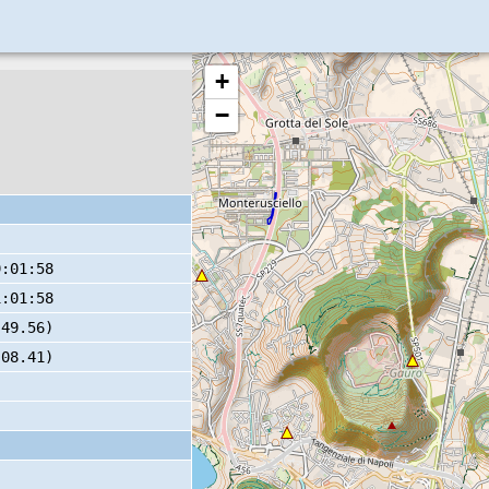
+
−
9:01:58
1:01:58
 49.56)
 08.41)