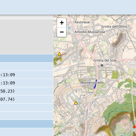
+
−
0:13:09
2:13:09
 50.23)
 07.74)