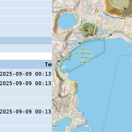
Tempo S (W/M/O)
Coda
2025-09-09 00:13:11.4 (0/ / )
2025-09-09 00:13:11.5 (0/ / )
8 s
2025-09-09 00:13:11.3 (0/ / )