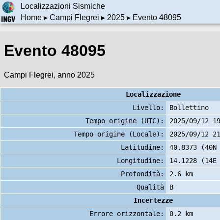
Localizzazioni Sismiche
Home
▸
Campi Flegrei
▸
2025
▸ Evento 48095
Evento 48095
Campi Flegrei, anno 2025
Localizzazione
Livello:
Bollettino
Tempo origine (UTC):
2025/09/12 1
Tempo origine (Locale):
2025/09/12 2
Latitudine:
40.8373 (40N
Longitudine:
14.1228 (14E
Profondità:
2.6 km
Qualità
B
Incertezze
Errore orizzontale:
0.2 km