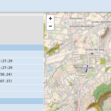
+
−
9:27:29
1:27:29
 50.24)
 07.37)