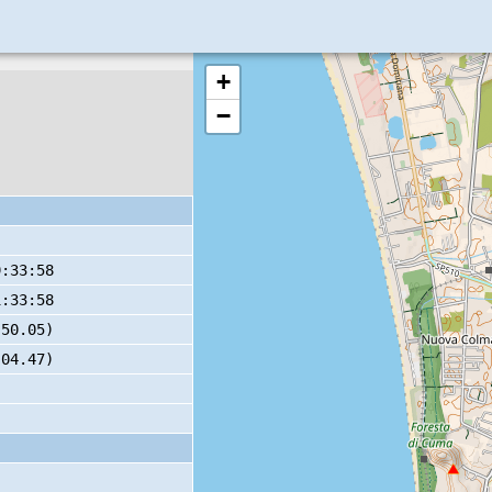
+
−
9:33:58
1:33:58
 50.05)
 04.47)