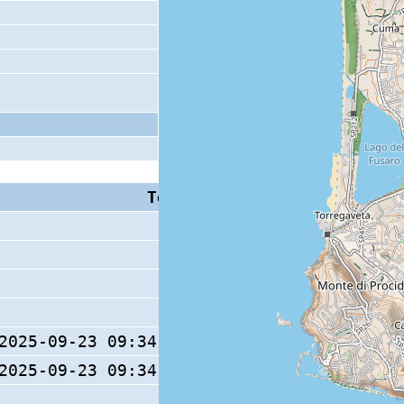
Tempo S (W/M/O)
Coda
2025-09-23 09:34:01.22 (0/ / )
2025-09-23 09:34:02.45 (0/ / )
13 s