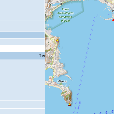
Tempo S (W/M/O)
Coda
9 s