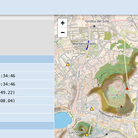
+
−
2:34:46
0:34:46
 49.22)
 08.04)