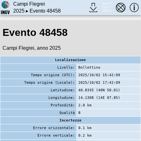
Campi Flegrei
2025
▸ Evento 48458
Evento 48458
Campi Flegrei, anno 2025
Localizzazione
Livello:
Bollettino
Tempo origine (UTC):
2025/10/02 15:42:09
Tempo origine (Locale):
2025/10/02 17:42:09
Latitudine:
40.8335 (40N 50.01)
Longitudine:
14.1308 (14E 07.85)
Profondità:
2.0 km
Qualità
B
Incertezze
Errore orizzontale:
0.1 km
Errore verticale:
0.2 km