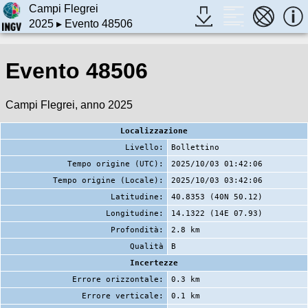
Campi Flegrei
2025
▸ Evento 48506
Evento 48506
Campi Flegrei, anno 2025
Localizzazione
Livello:
Bollettino
Tempo origine (UTC):
2025/10/03 01:42:06
Tempo origine (Locale):
2025/10/03 03:42:06
Latitudine:
40.8353 (40N 50.12)
Longitudine:
14.1322 (14E 07.93)
Profondità:
2.8 km
Qualità
B
Incertezze
Errore orizzontale:
0.3 km
Errore verticale:
0.1 km