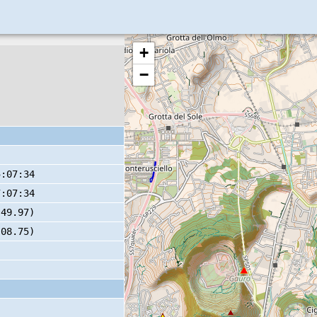
+
−
5:07:34
7:07:34
 49.97)
 08.75)