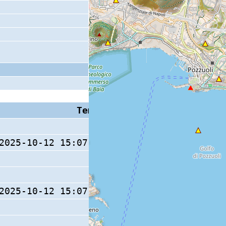
Tempo S (W/M/O)
Coda
2025-10-12 15:07:36.5 (0/ / )
11 s
2025-10-12 15:07:36.6 (0/ / )