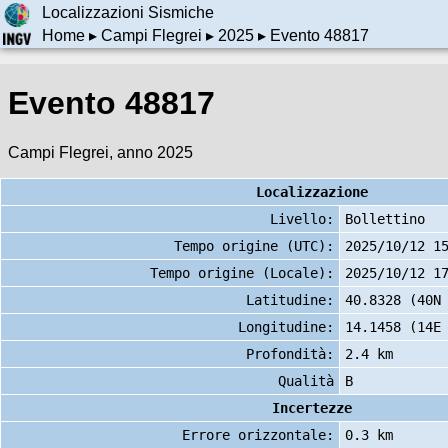
Localizzazioni Sismiche
Home
▸
Campi Flegrei
▸
2025
▸ Evento 48817
Evento 48817
Campi Flegrei, anno 2025
Localizzazione
Livello:
Bollettino
Tempo origine (UTC):
2025/10/12 1
Tempo origine (Locale):
2025/10/12 1
Latitudine:
40.8328 (40N
Longitudine:
14.1458 (14E
Profondità:
2.4 km
Qualità
B
Incertezze
Errore orizzontale:
0.3 km