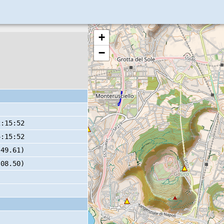
+
−
2:15:52
4:15:52
 49.61)
 08.50)