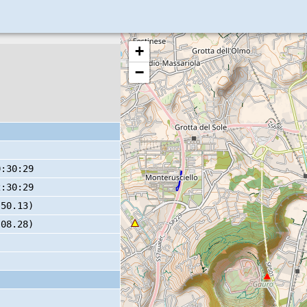
+
−
0:30:29
2:30:29
 50.13)
 08.28)