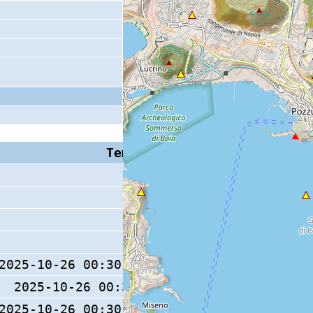
Tempo S (W/M/O)
Coda
2025-10-26 00:30:31.1 (0/ / )
12 s
2025-10-26 00:30:31 (0/ / )
2025-10-26 00:30:31.2 (0/ / )