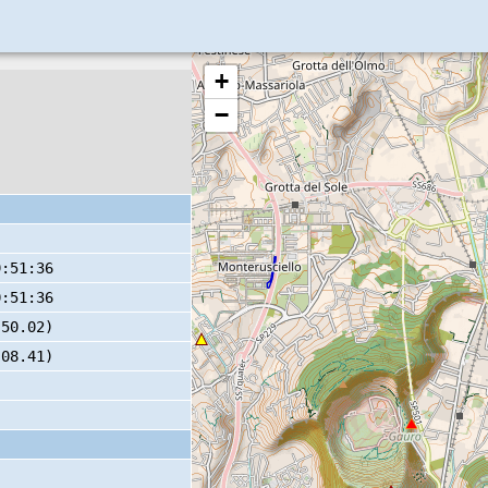
+
−
9:51:36
0:51:36
 50.02)
 08.41)