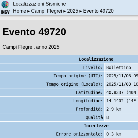
Localizzazioni Sismiche
Home
▸
Campi Flegrei
▸
2025
▸ Evento 49720
Evento 49720
Campi Flegrei, anno 2025
Localizzazione
Livello:
Bollettino
Tempo origine (UTC):
2025/11/03 0
Tempo origine (Locale):
2025/11/03 1
Latitudine:
40.8337 (40N
Longitudine:
14.1402 (14E
Profondità:
2.9 km
Qualità
B
Incertezze
Errore orizzontale:
0.3 km