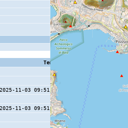
Tempo S (W/M/O)
Coda
2025-11-03 09:51:38.8 (0/ / )
27 s
2025-11-03 09:51:38.7 (0/ / )