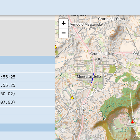
+
−
9:55:25
0:55:25
 50.02)
 07.93)