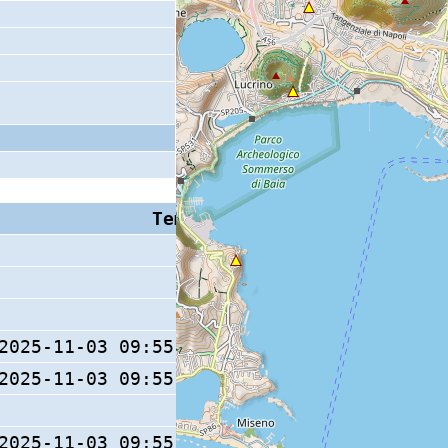
Tempo S (W/M/O)
Coda
2025-11-03 09:55:27.4 (0/ / )
8 s
2025-11-03 09:55:27.3 (0/ / )
2025-11-03 09:55:27.7 (0/ / )