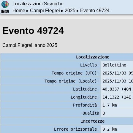
Localizzazioni Sismiche
Home
▸
Campi Flegrei
▸
2025
▸ Evento 49724
Evento 49724
Campi Flegrei, anno 2025
Localizzazione
Livello:
Bollettino
Tempo origine (UTC):
2025/11/03 0
Tempo origine (Locale):
2025/11/03 1
Latitudine:
40.8337 (40N
Longitudine:
14.1322 (14E
Profondità:
1.7 km
Qualità
B
Incertezze
Errore orizzontale:
0.2 km