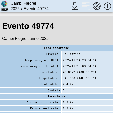
Campi Flegrei
2025
▸ Evento 49774
Evento 49774
Campi Flegrei, anno 2025
Localizzazione
Livello:
Bollettino
Tempo origine (UTC):
2025/11/04 23:34:04
Tempo origine (Locale):
2025/11/05 00:34:04
Latitudine:
40.8372 (40N 50.23)
Longitudine:
14.1360 (14E 08.16)
Profondità:
2.4 km
Qualità
B
Incertezze
Errore orizzontale:
0.2 km
Errore verticale:
0.2 km