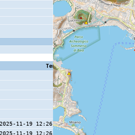
Tempo S (W/M/O)
Coda
2025-11-19 12:26:30.5 (0/ / )
20 s
2025-11-19 12:26:30.4 (0/ / )