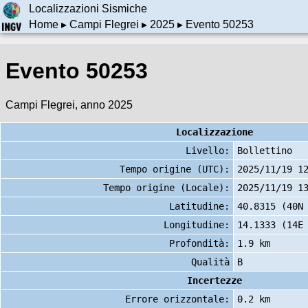
Localizzazioni Sismiche
Home
▸
Campi Flegrei
▸
2025
▸ Evento 50253
Evento 50253
Campi Flegrei, anno 2025
Localizzazione
Livello:
Bollettino
Tempo origine (UTC):
2025/11/19 1
Tempo origine (Locale):
2025/11/19 1
Latitudine:
40.8315 (40N
Longitudine:
14.1333 (14E
Profondità:
1.9 km
Qualità
B
Incertezze
Errore orizzontale:
0.2 km