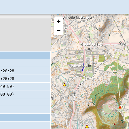
+
−
2:26:28
3:26:28
 49.89)
 08.00)