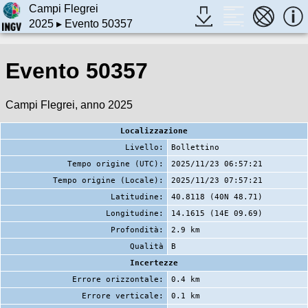
Campi Flegrei
2025
▸ Evento 50357
Evento 50357
Campi Flegrei, anno 2025
Localizzazione
Livello:
Bollettino
Tempo origine (UTC):
2025/11/23 06:57:21
Tempo origine (Locale):
2025/11/23 07:57:21
Latitudine:
40.8118 (40N 48.71)
Longitudine:
14.1615 (14E 09.69)
Profondità:
2.9 km
Qualità
B
Incertezze
Errore orizzontale:
0.4 km
Errore verticale:
0.1 km