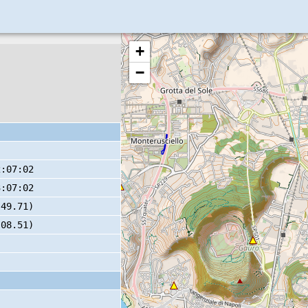
+
−
2:07:02
3:07:02
 49.71)
 08.51)