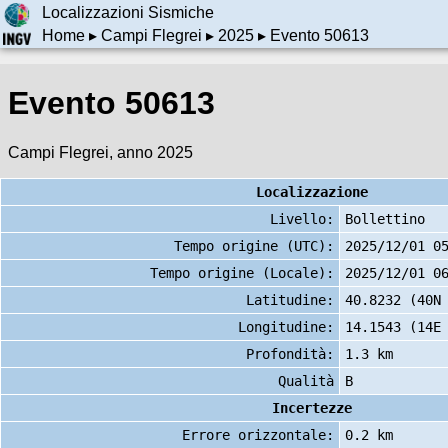
Localizzazioni Sismiche
Home
▸
Campi Flegrei
▸
2025
▸ Evento 50613
Evento 50613
Campi Flegrei, anno 2025
Localizzazione
Livello:
Bollettino
Tempo origine (UTC):
2025/12/01 0
Tempo origine (Locale):
2025/12/01 0
Latitudine:
40.8232 (40N
Longitudine:
14.1543 (14E
Profondità:
1.3 km
Qualità
B
Incertezze
Errore orizzontale:
0.2 km