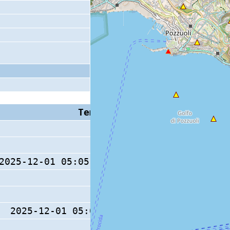
Tempo S (W/M/O)
Coda
2025-12-01 05:05:58.9 (0/ / )
12 s
2025-12-01 05:06:00 (0/ / )