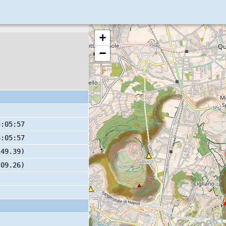
+
−
5:05:57
6:05:57
 49.39)
 09.26)