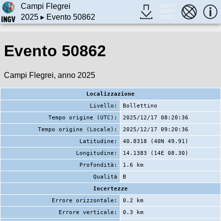
Campi Flegrei
2025
▸ Evento 50862
Evento 50862
Campi Flegrei, anno 2025
Localizzazione
Livello:
Bollettino
Tempo origine (UTC):
2025/12/17 08:20:36
Tempo origine (Locale):
2025/12/17 09:20:36
Latitudine:
40.8318 (40N 49.91)
Longitudine:
14.1383 (14E 08.30)
Profondità:
1.6 km
Qualità
B
Incertezze
Errore orizzontale:
0.2 km
Errore verticale:
0.3 km