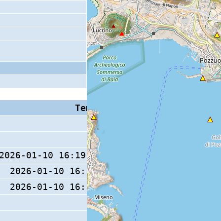
Tempo S (W/M/O)
Coda
2026-01-10 16:19:12.6 (0/ / )
14 s
2026-01-10 16:19:13 (0/ / )
2026-01-10 16:19:14 (0/ / )