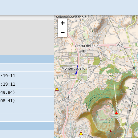
+
−
6:19:11
7:19:11
 49.84)
 08.41)