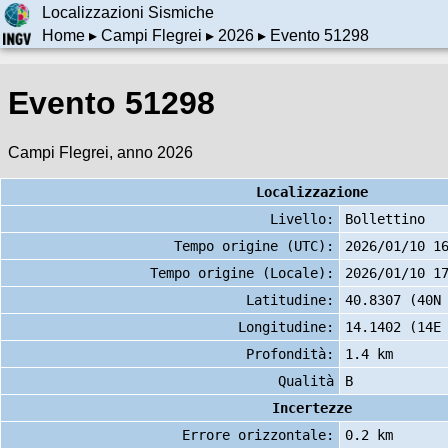
Localizzazioni Sismiche
Home
▸
Campi Flegrei
▸
2026
▸ Evento 51298
Evento 51298
Campi Flegrei, anno 2026
Localizzazione
Livello:
Bollettino
Tempo origine (UTC):
2026/01/10 1
Tempo origine (Locale):
2026/01/10 1
Latitudine:
40.8307 (40N
Longitudine:
14.1402 (14E
Profondità:
1.4 km
Qualità
B
Incertezze
Errore orizzontale:
0.2 km