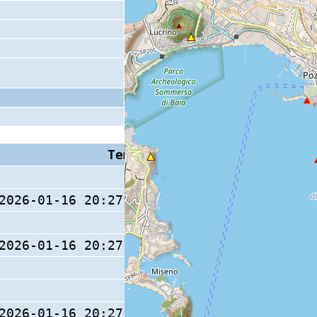
Tempo S (W/M/O)
Coda
2026-01-16 20:27:59.7 (0/ / )
2026-01-16 20:27:59.5 (0/ / )
12 s
2026-01-16 20:27:59.8 (0/ / )