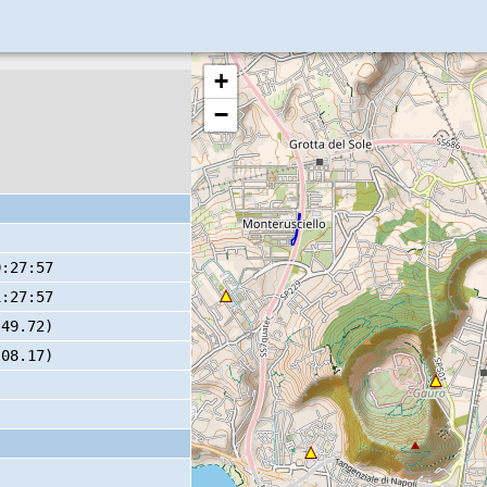
+
−
0:27:57
1:27:57
 49.72)
 08.17)