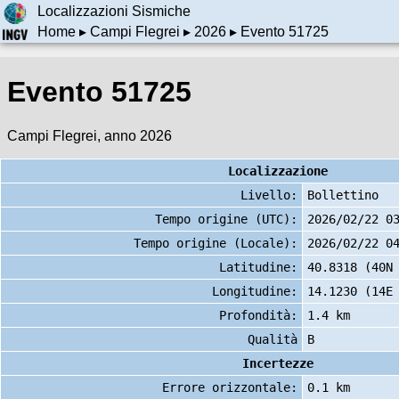
Localizzazioni Sismiche
Home
▸
Campi Flegrei
▸
2026
▸ Evento 51725
Evento 51725
Campi Flegrei, anno 2026
Localizzazione
Livello:
Bollettino
Tempo origine (UTC):
2026/02/22 0
Tempo origine (Locale):
2026/02/22 0
Latitudine:
40.8318 (40N
Longitudine:
14.1230 (14E
Profondità:
1.4 km
Qualità
B
Incertezze
Errore orizzontale:
0.1 km