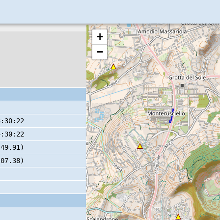
+
−
3:30:22
4:30:22
 49.91)
 07.38)