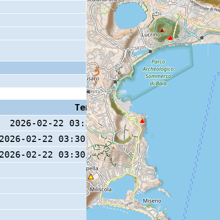
Tempo S (W/M/O)
Coda
2026-02-22 03:30:25 (0/ / )
2026-02-22 03:30:24.8 (0/ / )
9 s
2026-02-22 03:30:24.8 (0/ / )