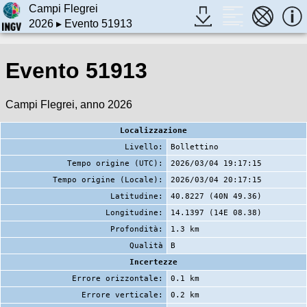
Campi Flegrei
2026
▸ Evento 51913
Evento 51913
Campi Flegrei, anno 2026
Localizzazione
Livello:
Bollettino
Tempo origine (UTC):
2026/03/04 19:17:15
Tempo origine (Locale):
2026/03/04 20:17:15
Latitudine:
40.8227 (40N 49.36)
Longitudine:
14.1397 (14E 08.38)
Profondità:
1.3 km
Qualità
B
Incertezze
Errore orizzontale:
0.1 km
Errore verticale:
0.2 km