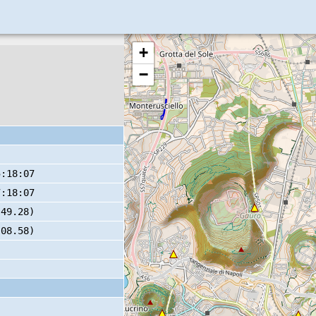
+
−
5:18:07
7:18:07
 49.28)
 08.58)