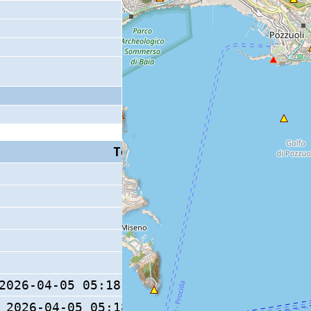
Tempo S (W/M/O)
Coda
2026-04-05 05:18:08.72 (0/ / )
9 s
2026-04-05 05:18:08.6 (0/ / )