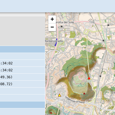
+
−
4:34:02
6:34:02
 49.36)
 08.72)