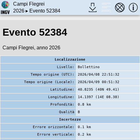
Campi Flegrei
2026
▸ Evento 52384
Evento 52384
Campi Flegrei, anno 2026
Localizzazione
Livello:
Bollettino
Tempo origine (UTC):
2026/04/08 22:51:32
Tempo origine (Locale):
2026/04/09 00:51:32
Latitudine:
40.8235 (40N 49.41)
Longitudine:
14.1397 (14E 08.38)
Profondità:
0.8 km
Qualità
B
Incertezze
Errore orizzontale:
0.1 km
Errore verticale:
0.2 km