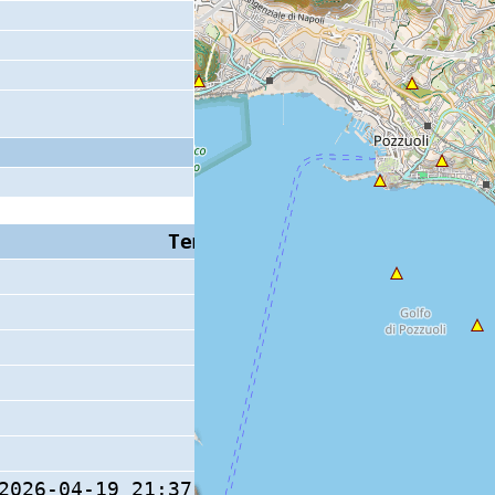
Tempo S (W/M/O)
Coda
2026-04-19 21:37:30.7 (0/ / )
8 s