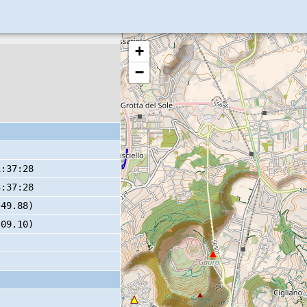
+
−
1:37:28
3:37:28
 49.88)
 09.10)