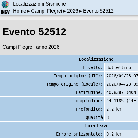
Localizzazioni Sismiche
Home
▸
Campi Flegrei
▸
2026
▸ Evento 52512
Evento 52512
Campi Flegrei, anno 2026
Localizzazione
Livello:
Bollettino
Tempo origine (UTC):
2026/04/23 0
Tempo origine (Locale):
2026/04/23 0
Latitudine:
40.8387 (40N
Longitudine:
14.1185 (14E
Profondità:
2.2 km
Qualità
B
Incertezze
Errore orizzontale:
0.2 km