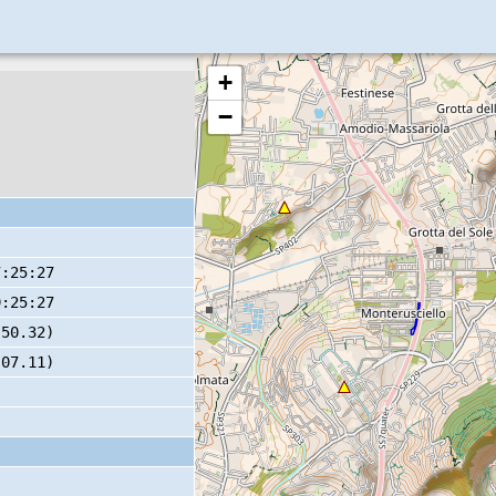
+
−
7:25:27
9:25:27
 50.32)
 07.11)