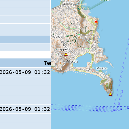
Tempo S (W/M/O)
Coda
2026-05-09 01:32:13.3 (0/ / )
2026-05-09 01:32:13.4 (0/ / )
9 s