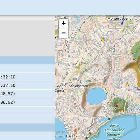
+
−
1:32:10
3:32:10
 48.57)
 06.92)