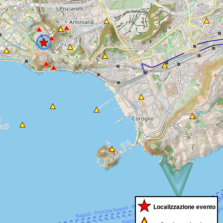
Localizzazione evento