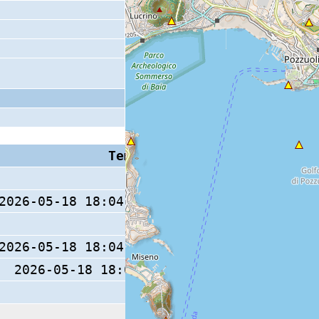
Tempo S (W/M/O)
Coda
2026-05-18 18:04:22.8 (0/ / )
2026-05-18 18:04:22.8 (0/ / )
2026-05-18 18:04:23 (0/ / )
7 s