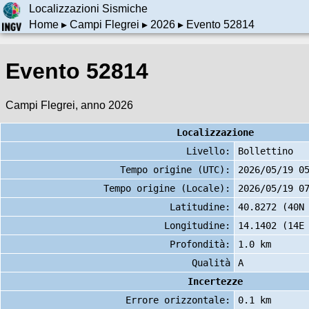
Localizzazioni Sismiche
Home
▸
Campi Flegrei
▸
2026
▸ Evento 52814
Evento 52814
Campi Flegrei, anno 2026
Localizzazione
Livello:
Bollettino
Tempo origine (UTC):
2026/05/19 0
Tempo origine (Locale):
2026/05/19 0
Latitudine:
40.8272 (40N
Longitudine:
14.1402 (14E
Profondità:
1.0 km
Qualità
A
Incertezze
Errore orizzontale:
0.1 km