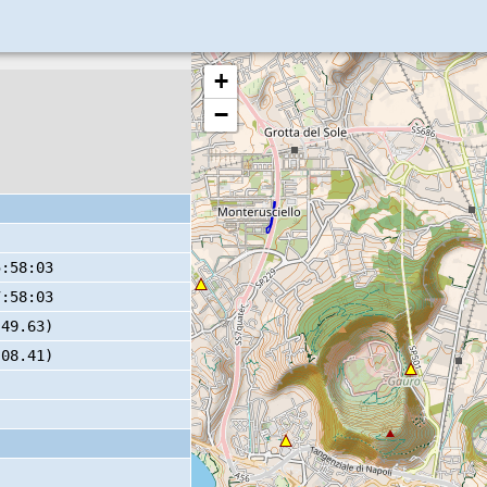
+
−
5:58:03
7:58:03
 49.63)
 08.41)