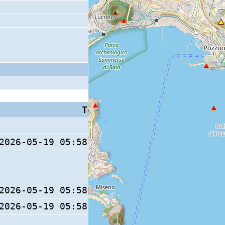
Tempo S (W/M/O)
Coda
2026-05-19 05:58:05.06 (0/ / )
2026-05-19 05:58:04.93 (0/ / )
2026-05-19 05:58:04.94 (0/ / )
17 s