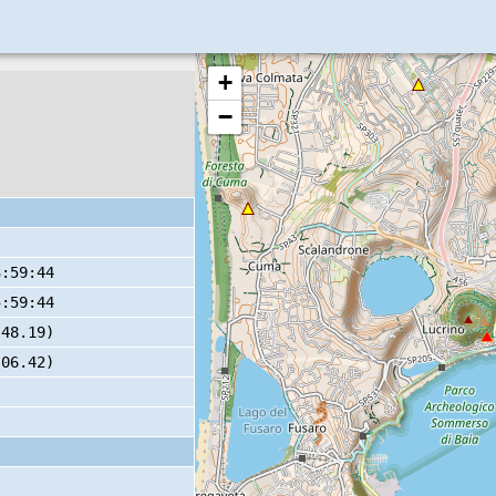
+
−
3:59:44
5:59:44
 48.19)
 06.42)