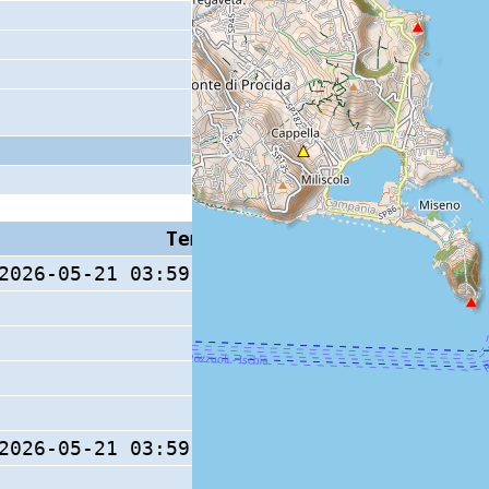
Tempo S (W/M/O)
Coda
2026-05-21 03:59:47.6 (0/ / )
15 s
2026-05-21 03:59:47.2 (0/ / )