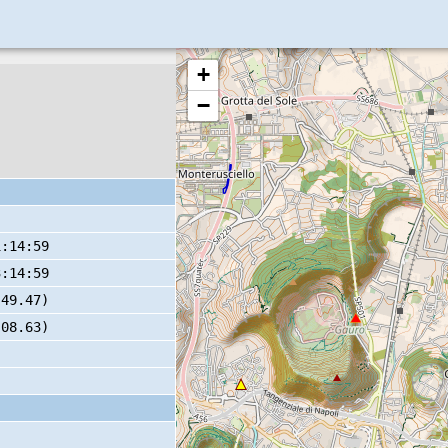
+
−
1:14:59
3:14:59
 49.47)
 08.63)