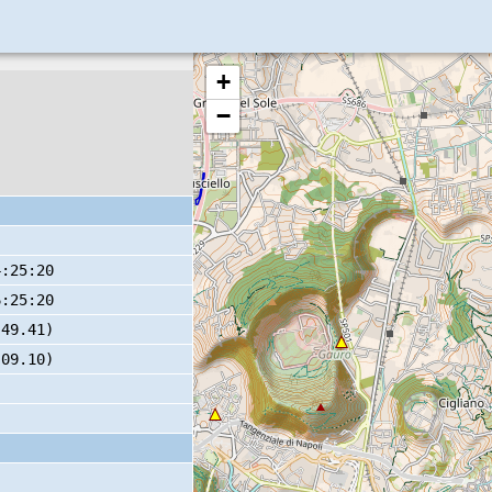
+
−
4:25:20
6:25:20
 49.41)
 09.10)