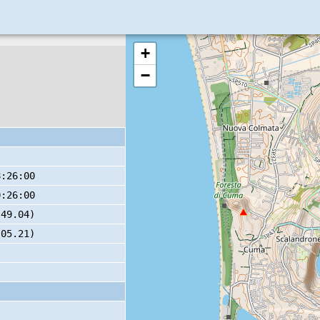
+
−
8:26:00
0:26:00
 49.04)
 05.21)