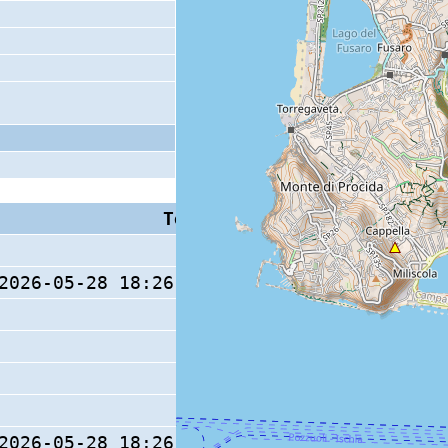
Tempo S (W/M/O)
Coda
2026-05-28 18:26:03.48 (0/ / )
21 s
2026-05-28 18:26:02.42 (0/ / )