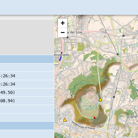
+
−
8:26:34
0:26:34
 49.50)
 08.94)