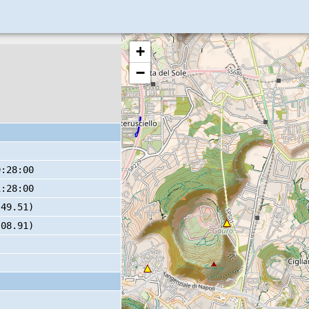
+
−
9:28:00
1:28:00
 49.51)
 08.91)