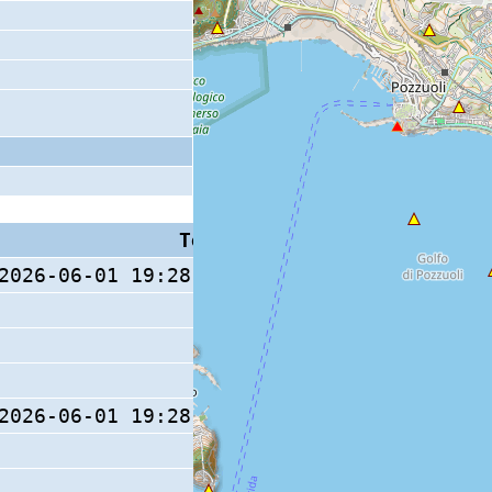
Tempo S (W/M/O)
Coda
2026-06-01 19:28:02.59 (0/ / )
2026-06-01 19:28:02.53 (0/ / )
8 s