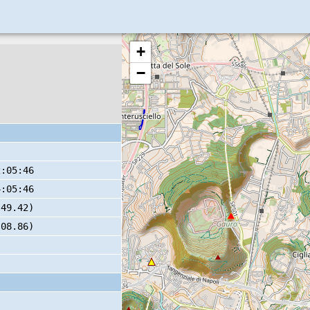
+
−
2:05:46
4:05:46
 49.42)
 08.86)