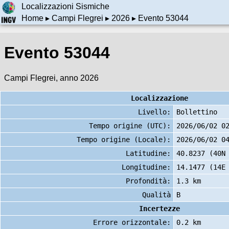
Localizzazioni Sismiche
Home
▸
Campi Flegrei
▸
2026
▸ Evento 53044
Evento 53044
Campi Flegrei, anno 2026
Localizzazione
Livello:
Bollettino
Tempo origine (UTC):
2026/06/02 0
Tempo origine (Locale):
2026/06/02 0
Latitudine:
40.8237 (40N
Longitudine:
14.1477 (14E
Profondità:
1.3 km
Qualità
B
Incertezze
Errore orizzontale:
0.2 km