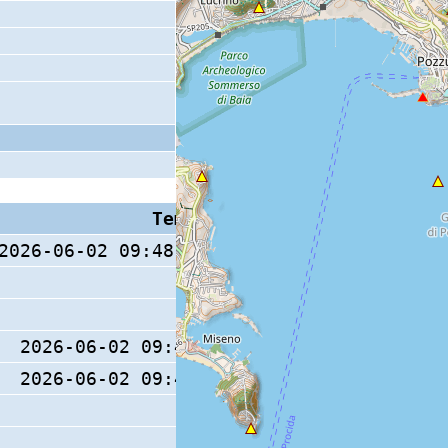
Tempo S (W/M/O)
Coda
2026-06-02 09:48:16.8 (0/ / )
2026-06-02 09:48:17 (0/ / )
2026-06-02 09:48:17 (0/ / )
9 s