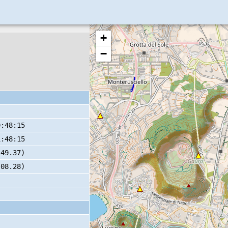
+
−
9:48:15
1:48:15
 49.37)
 08.28)