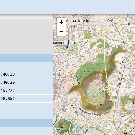
+
−
3:40:20
5:40:20
 49.22)
 08.65)